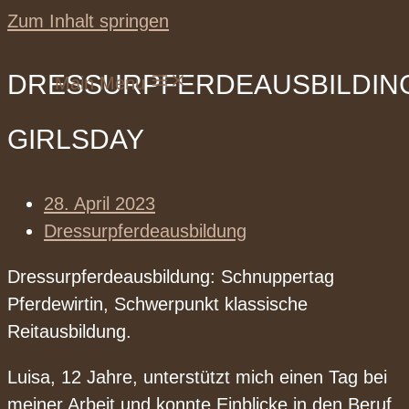
Zum Inhalt springen
DRESSURPFERDEAUSBILDIN
Main Menu
GIRLSDAY
28. April 2023
Dressurpferdeausbildung
Dressurpferdeausbildung: Schnuppertag
Pferdewirtin, Schwerpunkt klassische
Reitausbildung.
Luisa, 12 Jahre, unterstützt mich einen Tag bei
meiner Arbeit und konnte Einblicke in den Beruf